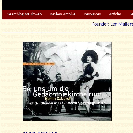
Searching Musicweb
Review Archive
Resources
Articles
S
Founder: Len Mu