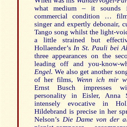
When was his
Wandervogel-Pa
what medium – it sounds 
commercial condition … film
singer and expertly debonair, cu
Tango song whilst the light-vo
a little strained but effecti
Hollaender’s
In St. Pauli bei A
three appearances on the se
leading off and you-know-
Engel.
We also get another son
of her films,
Wenn ich mir w
Ernst Busch impresses wi
personality
in Eisler, Anna 
intensely evocative in Ho
Hildebrand is precise in her s
Nelson’s
Die Dame von der a