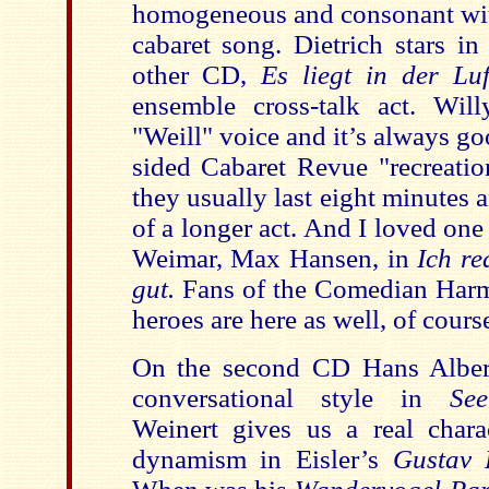
homogeneous and consonant with
cabaret song. Dietrich stars in 
other CD,
Es liegt in der Luf
ensemble cross-talk act. Will
"Weill" voice and it’s always go
sided Cabaret Revue "recreation
they usually last eight minutes
of a longer act. And I loved one 
Weimar, Max Hansen, in
Ich re
gut.
Fans of the Comedian Harmo
heroes are here as well, of cours
On the second CD Hans Albers
conversational style in
Se
Weinert gives us a real chara
dynamism in Eisler’s
Gustav 