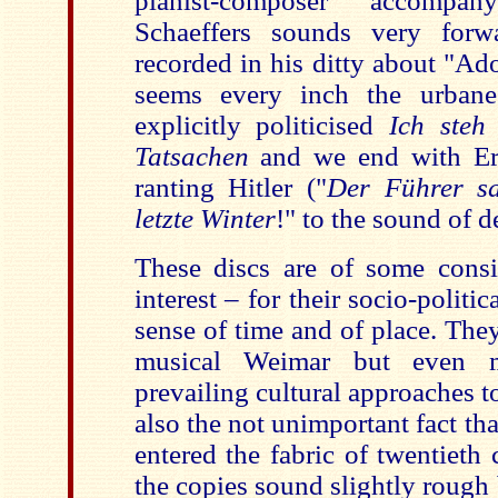
pianist-composer accompan
Schaeffers sounds very forw
recorded in his ditty about "Ad
seems every inch the urbane 
explicitly politicised
Ich steh
Tatsachen
and we end with Er
ranting Hitler ("
Der Führer sa
letzte Winter
!" to the sound of d
These discs are of some cons
interest – for their socio-politi
sense of time and of place. The
musical Weimar but even m
prevailing cultural approaches 
also the not unimportant fact th
entered the fabric of twentieth 
the copies sound slightly rough b