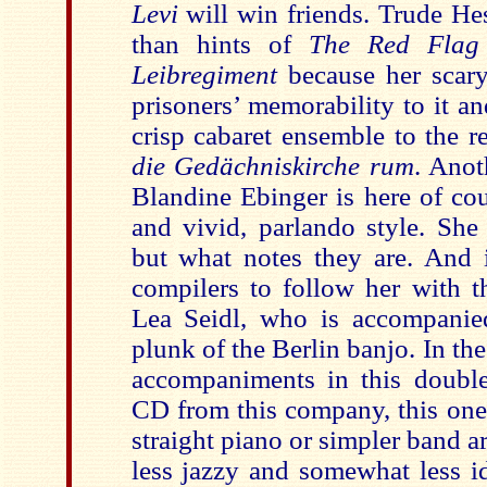
Levi
will win friends. Trude He
than hints of
The Red Fla
Leibregiment
because her scar
prisoners’ memorability to it an
crisp cabaret ensemble to the 
die Gedächniskirche rum
. Anot
Blandine Ebinger is here of cou
and vivid, parlando style. She
but what notes they are. And 
compilers to follow her with t
Lea Seidl, who is accompanied
plunk of the Berlin banjo. In the
accompaniments in this doubl
CD from this company, this one 
straight piano or simpler band 
less jazzy and somewhat less i