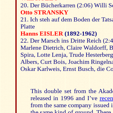
20. Der Bücherkarren (2:06) Willi S
Otto STRANSKY
21. Ich steh auf dem Boden der Tats
Platte
Hanns EISLER
(1892-1962)
22. Der Marsch ins Dritte Reich (2:
Marlene Dietrich, Claire Waldorff, 
Spira, Lotte Lenja, Trude Hesterber
Albers, Curt Bois, Joachim Ringeln
Oskar Karlweis, Ernst Busch, die C
This double set from the Aka
released in 1996 and I’ve
rece
from the same company issued i
the same kind of ground. There 