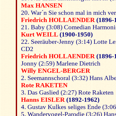
Max HANSEN
20. War´n Sie schon mal in mich ve
Friedrich HOLLAENDER
(1896-
21. Baby (3:08) Comedian Harmonis
Kurt WEILL
(1900-1950)
22. Seeräuber-Jenny (3:14) Lotte L
CD2
Friedrich HOLLAENDER
(1896-
Jonny (2:59) Marlene Dietrich
Willy ENGEL-BERGER
2. Seemannschoral (3:32) Hans Albe
Rote RAKETEN
3. Das Gaslied (2:27) Rote Raketen
Hanns EISLER
(1892-1962)
4. Gustav Kulkes seliges Ende (3:06
5. Wandervogel-Parodie (3:26) Han